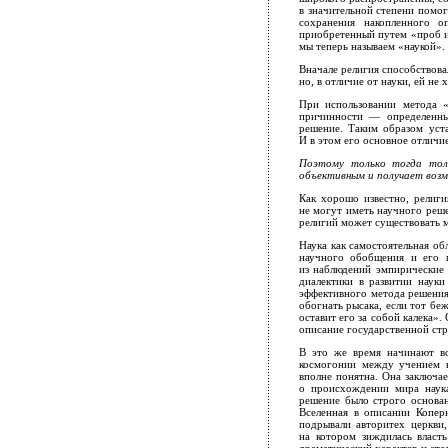
в значительной степени помо
сохранения накопленного о
приобретенный путем «проб и 
мы теперь называем «наукой».
Вначале религия способствова
но, в отличие от науки, ей не
При использовании метода 
причинности — определенны
решение. Таким образом уста
И в этом его основное отличие
Поэтому только тогда толк
объективным и получает во
Как хорошо известно, религи
не могут иметь научного реше
религий может существовать м
Наука как самостоятельная об
научного обобщения и его п
из наблюдений эмпирические 
диалектики в развитии науки
эффективного метода решения
обогнать рысака, если тот бе
оставит его за собой калека».
описание государственной стр
В это же время начинают во
космогонии между учением к
вполне понятна. Она заключае
о происхождении мира наука
решение было строго основа
Вселенная в описании Копер
подрывали авторитех церкви,
на котором зиждилась власт