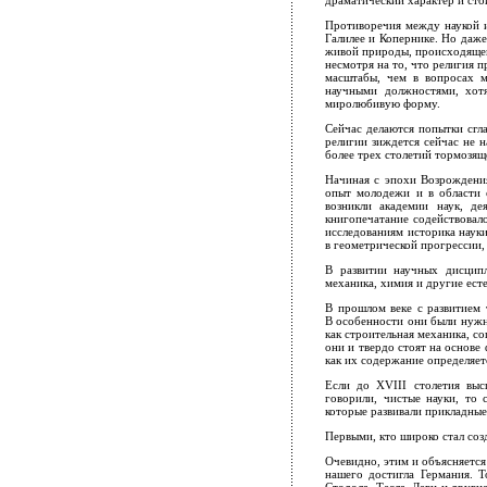
драматический характер и сто
Противоречия между наукой и
Галилее и Копернике. Но даже
живой природы, происходящего
несмотря на то, что религия 
масштабы, чем в вопросах м
научными должностями, хот
миролюбивую форму.
Сейчас делаются попытки сгл
религии зиждется сейчас не 
более трех столетий тормозяще
Начиная с эпохи Возрождения
опыт молодежи и в области е
возникли академии наук, де
книгопечатание содействовал
исследованиям историка науки
в геометрической прогрессии, 
В развитии научных дисципл
механика, химия и другие есте
В прошлом веке с развитием 
В особенности они были нужн
как строительная механика, с
они и твердо стоят на основе 
как их содержание определяе
Если до XVIII столетия выс
говорили, чистые науки, то 
которые развивали прикладные
Первыми, кто широко стал соз
Очевидно, этим и объясняется
нашего достигла Германия. 