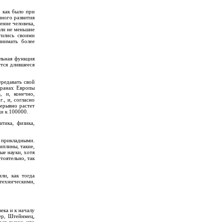
 как было при
нного развития
ение человека,
яли не меньшие
тились своими
инимать более
альная функция
ется длившееся
редавать свой
транах Европы
, и, конечно,
., и, согласно
рерывно растет
ки к 100000.
тика, физика,
 прикладными.
иплины, такие,
ые науки, хотя
тоятельно, так
ли, как тогда
техническими,
ека и к началу
ер, Штейнмец,