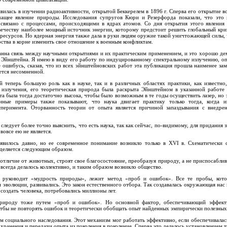
явилась в изучении радиоактивности, открытой Беккерелем в 1896 г. Сперва его открытие 
чащее явление природы. Исследования супругов Кюри и Резерфорда показали, что это 
связано с процессами, происходящими в ядрах атомов. Со дня открытия этого явления
овечеству наиболее мощный источник энергии, которому предстоит решить глобальный кри
ресурсов. Но ядерная энергия также дала в руки людям оружие такой уничтожающей силы, 
рства в корне изменить свое отношение к военным конфликтам.
анна связь между научными открытиями и их практическим применением, и это хорошо де
 Эйнштейна. Я имею в виду его работу по индуцированному спектральному излучению, о
не ошибусь, сказав, что из всех эйнштейновских работ эта публикация прошла наименее зам
яется несомненной.
 теперь большую роль как в науке, так и в различных областях практики, как известно
излучения, его теоретическая природа была раскрыта Эйнштейном в указанной работе 
а была тогда достаточно высока, чтобы было возможным в те годы осуществить лазер, но
ные примеры также показывают, что наука двигает практику только тогда, когда и
сперимента. Оторванность теории от опыта является причиной запаздывания с внедре
 следует более точно выяснить, что есть наука, так как сейчас, по-видимому, для придания 
вовсе ею не является.
явилось давно, но ее современное понимание возникло только в XVI в. Схематически 
еделяется следующим образом.
отличие от животных, строят свое благосостояние, преобразуя природу, а не приспосаблива
всегда делалось коллективно, и таким образом возникло общество.
 руководит «мудрость природы», лежит метод «проб и ошибок». Все те пробы, кото
 эволюции, развивались. Это закон естественного отбора. Так создавалась окружающая нас 
 создать человека, потребовались миллионы лет.
 природу тоже путем «проб и ошибок». Но основной фактор, обеспечивающий эффект
 чтбы не повторять ошибок и теоретически обобщать опыт найденных эмпирически полезных
зм социального наследования. Этот механизм мог работать эффективно, если обеспечивала
хранения и передачи опыта из поколения в поколение. Сперва это делалось установлением 