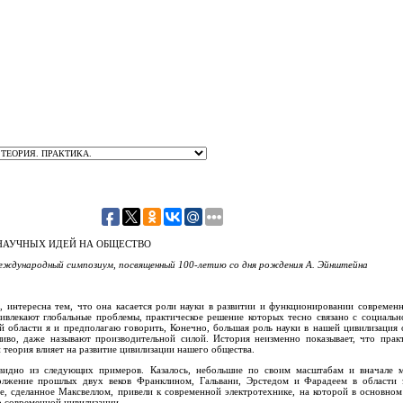
НАУЧНЫХ ИДЕЙ НА ОБЩЕСТВО
Международный симпозиум, посвященный 100-летию со дня рождения А. Эйнштейна
 интересна тем, что она касается роли науки в развитии и функционировании современн
ивлекают глобальные проблемы, практическое решение которых тесно связано с социальн
ой области я и предполагаю говорить, Конечно, большая роль науки в нашей цивилизация
иво, даже называют производительной силой. История неизменно показывает, что прак
 теория влияет на развитие цивилизации нашего общества.
видно из следующих примеров. Казалось, небольшие по своим масштабам и вначале 
олжение прошлых двух веков Франклином, Гальвани, Эрстедом и Фарадеем в области э
е, сделанное Максвеллом, привели к современной электротехнике, на которой в основно
 современной цивилизации.