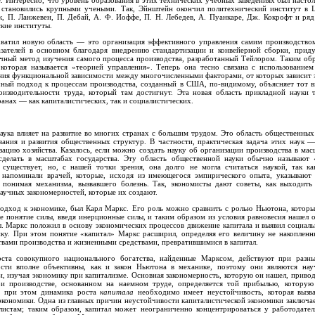
е. Интересно, что уровень образования в этих технических учебных заведениях был настол
 становились крупными учеными. Так, Эйнштейн окончил политехнический институт в 
к, П. Ланжевен, П. Дебай, А. Ф. Иоффе, П. Н. Лебедев, А. Пуанкаре, Дж. Кокрофт и ря
кие институты.
хватил новую область — это организация эффективного управления самим производств
азателей в основном благодаря внедрению стандартизации и конвейерной сборки, прид
чный метод изучения самого процесса производства, разработанный Тейлором. Таким обр
 которая называется «теорией управления». Теперь она тесно связана с использованием
ения функциональной зависимости между многочисленными факторами, от которых зависит
чный подход к процессам производства, созданный в США, по-видимому, объясняет тот в
изводительности труда, который там достигнут. Эта новая область прикладной науки 
ранах — как капиталистических, так и социалистических.
наука влияет на развитие во многих странах с большим трудом. Это область общественных
ания и развития общественных структур. В частности, практическая задача этих наук —
ацию хозяйства. Казалось, если можно создать науку об организации производства в мас
елать в масштабах государства. Эту область общественной науки обычно называют 
существует, но, с нашей точки зрения, она долго не могла считаться наукой, так ка
 напоминали врачей, которые, исходя из имеющегося эмпирического опыта, указывают 
 понимая механизма, вызвавшего болезнь. Так, экономисты дают советы, как выходить
научных закономерностей, которые их создают.
одход к экономике, был Карл Маркс. Его роль можно сравнить с ролью Ньютона, которы
е понятие силы, введя инерционные силы, и таким образом из условия равновесия нашел 
. Маркс положил в основу экономических процессов движение капитала и выявил социаль
ку. При этом понятие «капитал» Маркс расширил, определяя его величину не накопленн
вами производства и жизненными средствами, превратившимися в капитал.
ста совокупного национального богатства, найденные Марксом, действуют при разн
ости вполне объективны, как и закон Ньютона в механике, поэтому они являются на
и, изучая экономику при капитализме. Основная закономерность, которую он нашел, привод
и производстве, основанном на наемном труде, определяется той прибылью, которую
то при этом динамика роста
капитала
необходимо имеет неустойчивость, которая вызв
кономики. Одна из главных причин неустойчивости капиталистической экономики заключае
истам; таким образом, капитал может неограниченно концентрироваться у работодател