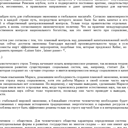
организованные Римским клубом, хотя и подвергаются постоянно критике, свидетельству
тся, несомненно, в правильном направлении и дают ценный материал для научно
найден путь для стабилизации экономики в глобальном масштабе. Согласно закономернос
ти в каждой стране путь, посредством которого можно было бы взять капитал и ег
й и общественный централизованный контроль. Только тогда правительства отдельных
одить в жизнь согласованную экономическую политику. Что на практике международная
твенном контроле национального богатства, как это имеет место при социализме,
стов уже согласны с тем, что плановый контроль над динамикой капиталовложений необ
рых сейчас достигла экономика благодаря высокой производительности труда в усл
номисты ищут эффективные мероприятия, подобные тем, которые предложил Кейнс, но
нить принцип «Laisser faire , laisser passer» *,
.).
алистического строя. Теперь начинают искать компромиссное решение; так возникла теория
юционном развитии существующих социальных систем, как, например, считает Дж. 
 которая сохранит их «лучшие стороны» и явится компромиссом между социализмом и капи
учным изысканиям Маркса, доказавшим необходимость создания плановой экономики, возни
твом страха перед социализмом, хотя эти работы Маркса в своей основе чисто нау
им эмоционально нет основания. По-видимому, с научными выводами, сделанными Марксом
торая имела место в прошлые века, когда тормозилось развитие естественных наук, так как
 социальных наук сейчас тоже тормозится, поскольку они часто приводят к выводам
асти.
 стабильной мировой экономике, в ближайшее столетие человечеству необходимо будет
 связанных с мировым истощением традиционных энергетических и сырьевых ресурсов и
облемы могут быть эффективно решены только на строго научной базе и в интернациональ
ктивом — обществом. Для человеческого общества характерна определенная система
ституциональные формы в развитых государствах во многом сходны — все они имеют ар
ое просвещение, которые находятся непосредственно в ведении государства, — все же