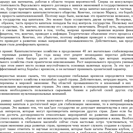
рьеру как математик, работая в области теории вероятностей. Сперва он консультиро
стоятельность Версальского мирного договора и занялся экономикой в государственном м
 но, будучи прагматиком, он, конечно, понимал, что когда капитал находится в частных
рамках существующего капиталистического общества. Конечно, согласно Марксу, эта борь
о прироста капиталовложений. Поэтому надо было, насколько это практически возможно, 
ль государства над капиталом. Это можно было осуществить двумя путями. Во-первых,
 образом, часть прироста капитала попадала бы под контроль государства. Поскольку н
государствах, то, конечно, втихомолку его следовало увеличивать. Второй путь, предлож
м и смелым. Он заключался в том, чтобы, вопреки принятым правилам ведения фина
фицитом, что, конечно, приводит к инфляции. Теоретическое объяснение этого процесса 
бесценивается. Конечно, это убыточно, поэтому инфляция приводит к стимуляции капи
что приводит к развитию новых направлений промышленности. Действительно, как предп
яция стала демпфировать кризисы.
л принят. Капиталистическое хозяйство в продолжение 40 лет значительно стабилизиров
 терпимых размеров. Три года назад этот рецепт неожиданно перестал действов
 инфляция стала быстро расти и достигла таких масштабов, при которых нормаль
ьного хозяйства стали практически невозможными. Рост национального продукта уменьши
 при этом имеет место полная неустойчивость основных валютных курсов. За эти три г
эффективный метод борьбы с кризисом, и он начинает принимать хронический характер.
верностью можно сказать, что происхождение глобальных кризисов определяется теми
талистического хозяйства в масштабах одной страны. Действительно, нетрудно видеть, чт
перемены в мировой экономике. Ряд областей промышленности и вложенный в них к
ескольким высокоразвитым странам. Эта связь привела к специализации промышленност
зникла необходимость пользоваться сырьевыми базами и рабочей силой других стр
возникновению мультинациональных компаний.
 рамках одной страны путем налогового обложения и создания искусственной инфля
намику капитала в достаточной мере для стабилизации экономики, то в интернационал
одным. Это вызвано тем, что каж?дое государство не допускает вмешательства в свои де
ых интересов, которые могут противоречить интересам других стран. Даже если бы 
огли достичь договоренности относительно мероприятий по развитию экономики, то
стного капитала, обычно нет возможности проводить такие мероприятия в жизнь. Необхо
согласованно в глобальном масштабе сейчас стала настолько остро чувствоваться, ч
рация экономики ряда развитых стран, примером чему может служить создание в странах
ует также отметить те научные исследования, которые были начаты Римским клубом, г
ствующих национальных экономических процессов в глобальном масштабе. Опубликов