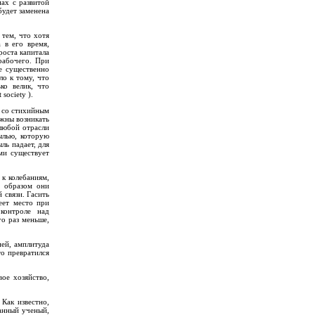
нах с развитой
будет заменена
 тем, что хотя
 в его время,
роста капитала
рабочего. При
е существенно
ло к тому, что
ко велик, что
society ).
а со стихийным
лжны возникать
 любой отрасли
ылью, которую
ль падает, для
ми существует
 к колебаниям,
м образом они
 связи. Гасить
еет место при
контроле над
го раз меньше,
ией, амплитуда
то превратился
вое хозяйство,
 Как известно,
анный ученый,