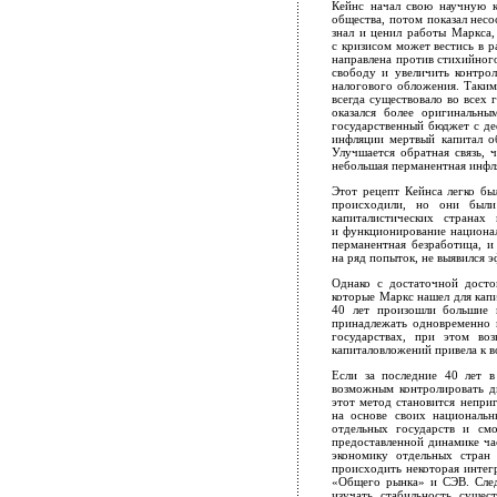
Кейнс начал свою научную ка
общества, потом показал несо
знал и ценил работы Маркса,
с кризисом может вестись в 
направлена против стихийног
свободу и увеличить контро
налогового обложения. Таким
всегда существовало во всех 
оказался более оригинальны
государственный бюджет с де
инфляции мертвый капитал о
Улучшается обратная связь, 
небольшая перманентная инфл
Этот рецепт Кейнса легко бы
происходили, но они были
капиталистических странах
и функционирование национал
перманентная безработица, и
на ряд попыток, не выявился 
Однако с достаточной досто
которые Маркс нашел для капи
40 лет произошли большие 
принадлежать одновременно н
государствах, при этом во
капиталовложений привела к 
Если за последние 40 лет в
возможным контролировать ди
этот метод становится неприг
на основе своих национальн
отдельных государств и см
предоставленной динамике ча
экономику отдельных стран 
происходить некоторая интег
«Общего рынка» и СЭВ. След
изучать стабильность суще