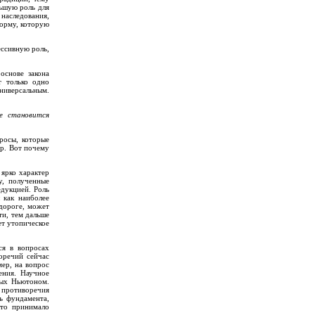
ьшую роль для
аследования,
форму, которую
ессивную роль,
основе закона
т только одно
ниверсальным.
ие
становится
росы, которые
др. Вот почему
 ярко характер
у, полученные
дукцией. Роль
 как наиболее
 дороге, может
ти, тем дальше
ет утопическое
ся в вопросах
оречий сейчас
мер, на вопрос
ения. Научное
ных Ньютоном.
 противоречия
ь фундамента,
сто принимало