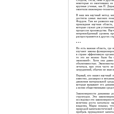
Стодола, Тесла, Леви и други
некоторые из окончивших их
крупные ученые, как П. Дира
окончили инженерно-техничес
В наш век научный метод за
достигла самых высоких пок
Фордом. Там же развился нау
прикладная научная область,
которые служат для установл
процессов производства. Нау
непревзойденный уровень про
распространяется в других ст
• • •
Но есть важная область, где 
изучают законы функциониров
в стране эффективную организ
то это же можно было бы сд
экономией». Хотя она давно 
объективностью. Экономисты
лечиться, при этом часто не
затруднений, обычно не зная 
Первый, кто нашел научный п
известно, расширил в механик
движения материальной среды
которые вызывают его динами
а всеми общественными средст
Закономерности динамики ро
структурах. Эти закономерн
исследовал эти закономерност
величина роста
капитала
пр
владелец. Маркс показал, ч
природой капиталистической э
прибыль принадлежит капитал