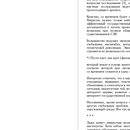
вопросам исследования [3], 
научные исследования веду
происходящего кризиса.
Конечно, со временем будет 
Марксом, нужно только най
эффектовный государственны
договориться и начать пров
возможна при полном общес
существованием СЭВ.
Большинство ведущих экономи
глобальных масштабах, кото
технической революции. Эко
стремятся по возможности сохра
*) Пусть идет, как идет
(франц
который лежит в основе капит
согласно которой при эвол
со временем сольются в одну,
Интересно отметить, что к на
отношение, вызванное чувс
объективны и относиться к н
ситуация, аналогичная той, ко
авторитет церкви; развитие
авторитет государственной вл
Несомненно, кроме вопроса о
других глобальных проблем,
окружающей среды. Все эти пр
* * *
Люди живут замкнутым колле
институтов. Хотя сейчас ин
денежное обращение, народн