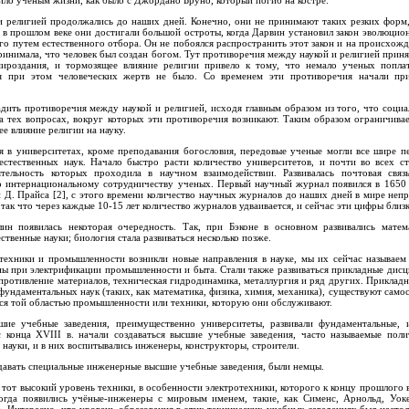
ило ученым жизни, как было с Джордано Бруно, который погиб на костре.
 религией продолжались до наших дней. Конечно, они не принимают таких резких форм,
 в прошлом веке они достигали большой остроты, когда Дарвин установил закон эволюцио
 путем естественного отбора. Он не побоялся распространить этот закон и на происхожд
принимала, что человек был создан богом. Тут противоречия между наукой и религией прин
ироздания, и тормозящее влияние религии привело к тому, что немало ученых попла
я при этом человеческих жертв не было. Со временем эти противоречия начали пр
адить противоречия между наукой и религией, исходя главным образом из того, что соци
на тех вопросах, вокруг которых эти противоречия возникают. Таким образом ограничива
е влияние религии на науку.
 в университетах, кроме преподавания богословия, передовые ученые могли все шире пе
стественных наук. Начало быстро расти количество университетов, и почти во всех с
ятельность которых проходила в научном взаимодействии. Развивалась почтовая связь
о интернациональному сотрудничеству ученых. Первый научный журнал появился в 1650 г
 Д. Прайса [2], с этого времени количество научных журналов до наших дней в мире неп
так что через каждые 10-15 лет количество журналов удваивается, и сейчас эти цифры близ
ин появилась некоторая очередность. Так, при Бэконе в основном развивались матема
ственные науки; биология стала развиваться несколько позже.
техники и промышленности возникли новые направления в науке, мы их сейчас называем
ы при электрификации промышленности и быта. Стали также развиваться прикладные дисц
опротивление материалов, техническая гидродинамика, металлургия и ряд других. Прикладн
фундаментальных наук (таких, как математика, физика, химия, механика), существуют самос
тся той областью промышленности или техники, которую они обслуживают.
шие учебные заведения, преимущественно университеты, развивали фундаментальные, и
с конца XVIII в. начали создаваться высшие учебные заведения, часто называемые поли
 науки, и в них воспитывались инженеры, конструкторы, строители.
давать специальные инженерные высшие учебные заведения, были немцы.
 тот высокий уровень техники, в особенности электротехники, которого к концу прошлого в
Тогда появились учёные-инженеры с мировым именем, такие, как Сименс, Арнольд, Уок