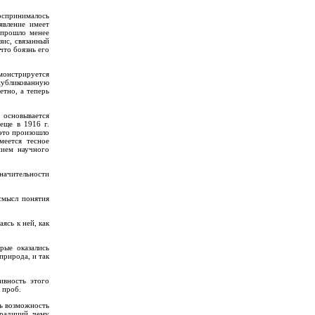
воспринималось
явление имеет
 прошло менее
зис, связанный
что боязнь его
монстрируется
публикованную
етно, а теперь
, основывается
еще в 1916 г.
 это произошло
меется тесное
нием научного
значительности
смысл понятия
ясь к ней, как
рые оказались
природа, и так
ивность этого
 проб.
сь возможность
традиций, чему