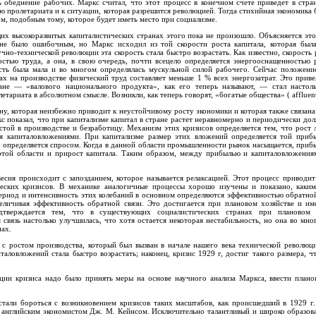
 обеднение рабочих. Маркс считал, что этот процесс в конечном счете приведет в стра
пролетариата и к ситуации, которая разрешится революцией. Тогда стихийная экономика 
, подобным тому, которое будет иметь место при социализме.
щих высокоразвитых капиталистических странах этого пока не произошло. Объясняется это
не было ошибочным, но Маркс исходил из той скорости роста капитала, которая была
чно-технической революции эта скорость стала быстро возрастать. Как известно, скорость 
остью труда, а она, в свою очередь, почти всецело определяется энергооснащенностью 
сть была мала и во многом определялась мускульной силой рабочего. Сейчас положени
ах на производстве физический труд составляет меньше 1 % всех энергозатрат. Это приве
ане — «валового национального продукта», как его теперь называют, — стал настоль
тариата в абсолютном смысле. Возникли, как теперь говорят, «богатые общества» ( affluent 
у, которая неизбежно приводит к неустойчивому росту экономики и которая также связан
с показал, что при капитализме капитал в стране растет неравномерно и периодически до
стой в производстве и безработицу. Механизм этих кризисов определяется тем, что рост
я капиталовложениями. При капитализме размер этих вложений определяется той приб
 определяется спросом. Когда в данной области промышленности рынок насыщается, прибы
этой области и прирост капитала. Таким образом, между прибылью и капиталовложения
есия происходит с запозданием, которое называется релаксацией. Этот процесс приводит
ских кризисов. В механике аналогичные процессы хорошо изучены и показано, каки
ериод и интенсивность этих колебаний в основном определяются эффективностью обратной
еличивая эффективность обратной связи. Это достигается при плановом хозяйстве и им
дтверждается тем, что в существующих социалистических странах при плановом 
связь настолько улучшилась, что хотя остается некоторая нестабильность, но она во мно
нах.
 с ростом производства, который был вызван в начале нашего века технической революц
таловложений стала быстро возрастать; наконец, кризис 1929 г, достиг такого размера, ч
ации кризиса надо было принять меры на основе научного анализа Маркса, ввести плано
стали бороться с возникновением кризисов таких масштабов, как происшедший в 1929 г.
английским экономистом Дж. М. Кейнсом. Исключительно талантливый и широко образов