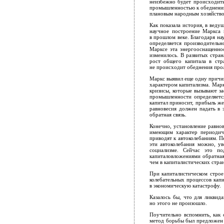
неизбежно будет происходить
промышленностью к обеднению 
плановым народным хозяйством
Как показала история, в веду
научное построение Маркса 
в прошлом веке. Благодаря нау
определяется производительн
Марксе эта энергооснащенно
изменилось. В развитых стран
рост общего капитала в стр
не происходит обеднения проле
Маркс выявил еще одну причин
характером капитализма. Марк
кризисы, которые вызывают за
промышленности определяетс
капитал приносит, прибыль же
равновесия должен падать в 
обратная связь.
Конечно, установление равнов
имеющим характер периодиче
приводят к автоколебаниям. П
эти автоколебания можно, ув
социализме. Сейчас это по
капиталовложениями обратная 
чем в капиталистических стра
При капиталистическом строе
колебательных процессов капи
в экономическую катастрофу.
Казалось бы, что для ликвид
но этого не произошло.
Поучительно вспомнить, как 
метод борьбы был предложен 