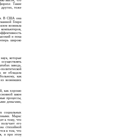
ько высок, что
Цюрихе. Такие
д других, тоже
ом. В США она
уманной Генри
азом возникла
 компьютеров,
 эффективность
ысокий и пока
теперь широко
 наук, которые
 осуществлять
штабах завода,
«политической
к не обладала
больному, как
 из возникших
й, как хорошо
основной закон
ные процессы,
ыми деньгами,
ых социальных
учными. Маркс
ит к тому, что
 получает его
ана стихийной
тся в том, что
я, и при этом