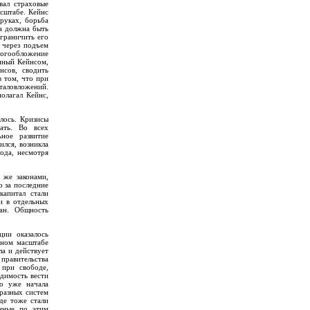
вал страховые
асштабе. Кейнс
 руках, борьба
ба должна быть
ограничить его
 через подъем
алогообложение
енный Кейнсом,
нсов, сводить
в том, что при
таловложений.
олагал Кейнс,
алось. Кризисы
ать. Во всех
ное развитие
лся, возникла
ода, несмотря
 же законами,
о за последние
апитал стали
и в отдельных
ан. Общность
ции оказалось
ьном масштабе
ла и действует
правительства
 при свободе,
димость вести
то уже начала
 разных систем
де тоже стали
анные по этим