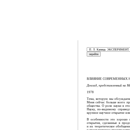
ВЛИЯНИЕ СОВРЕМЕННЫХ 
Доклад, представленный на 
1978
Тема, которую мы обсуждаем,
Меня сейчас больше всего пр
общества. О роли науки в эт
Науку, по-видимому справедл
крупное научное открытие или
В особенности это хорошо 
открытия, сделанные в прод
и их теоретическое обобщени
и промышленное производство