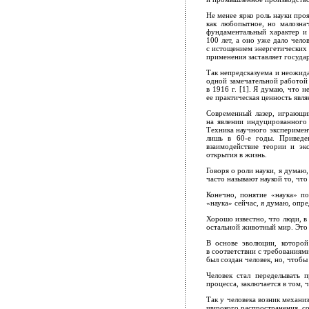
Не менее ярко роль науки про
как любопытное, но малозна
фундаментальный характер и 
100 лет, а оно уже дало чел
с истощением энергетических 
применения заставляет госуда
Так непредсказуема и неожид
одной замечательной работой
в 1916 г. [1]. Я думаю, что 
ее практическая ценность явл
Современный лазер, играющий
на явлении индуцированного 
Техника научного эксперимент
лишь в 60-е годы. Приведен
взаимодействие теории и эк
открытия в жизнь.
Говоря о роли науки, я думаю,
часто называют наукой то, что 
Конечно, понятие «наука» по
«наука» сейчас, я думаю, опр
Хорошо известно, что люди, в 
остальной животный мир. Это 
В основе эволюции, которой
в соответствии с требованиями
был создан человек, но, чтобы
Человек стал переделывать
процесса, заключается в том,
Так у человека возник механи
широкого распространения, со