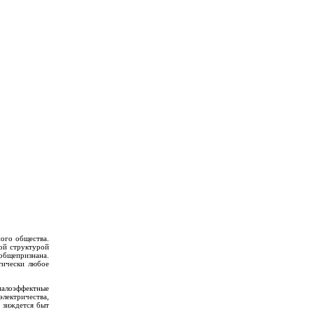
ого общества.
ой структурой
 общепризнана.
тически любое
малоэффектные
лектричества,
м зиждется быт