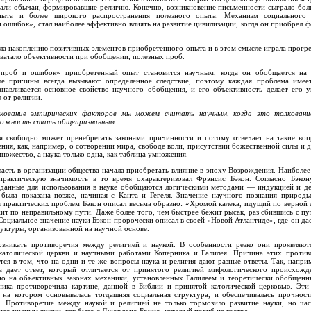
гали обычаи, формировавшие религию. Конечно, возникновение письменности сыграло бол
пыта и более широкого распространения полезного опыта. Механизм социального н
ошибок», стал наиболее эффективно влиять на развитие цивилизации, когда он приобрел 
ла накоплению позитивных элементов приобретенного опыта и в этом смысле играла прогр
 хватало объективности при обобщении, полезных проб.
«проб и ошибок» приобретенный опыт становится научным, когда он обобщается на 
е причины всегда вызывают определенное следствие, поэтому каждая проблема имее
навливается основное свойство научного обобщения, и его объективность делает его у
 от религии.
ование эмпирических фак
торов мы можем считать научным, когда это толкован
зможность стать
общепризнанным.
я свободно может пренебрегать законами причинности и потому отвечает на такие воп
ния, как, например, о сотворении мира, свободе воли, присутствии божественной силы и 
ножество, а наука только одна, как таблица умножения.
ласть в организации общества начала приобретать влияние в эпоху Возрождения. Наиболее
рактическую значимость в то время охарактеризовал Фрэнсис Бэкон. Согласно Бэкон
данные для использования в науке обобщаются логическими методами — индукцией и де
 была показана позже, начиная с Канта и Гегеля. Значение научного познания природы
 практических проблем Бэкон описал весьма образно: «Хромой калека, идущий по верной
жит по неправильному пути. Даже более того, чем быстрее бежит рысак, раз сбившись с пу
 Социальное значение науки Бэкон пророчески описал в своей «Новой Атлантиде», где он да
уктуры, организованной на научной основе.
зникать противоречия между религией и наукой. В особенности резко они проявляют
атолической церкви и научными работами Коперника и Галилея. Причина этих против
тся в том, что на одни и те же вопросы наука и религия дают разные ответы. Так, напри
 дает ответ, который отличается от принятого религией мифологического происхожд
но на объективных законах механики, установленных Галилеем и теоретически обобщен
ника противоречила картине, данной в Библии и принятой католической церковью. Эти
 на котором основывалась тогдашняя социальная структура, и обеспечивалась прочност
ь. Противоречие между наукой и религией не только тормозило развитие науки, но ча