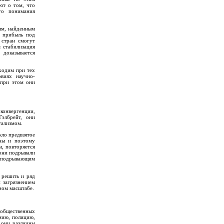
ют о том, что
го понимания
тям, найденным
о прибыль под
 стран смогут
 стабилизация
 доказывается
ходим при тех
овиях научно-
 при этом они
 конвергенции,
Гэлбрейт, они
тализмом.
кло предвзятое
чны и поэтому
, повторяется
 они подрывали
, подрывающим
 решить и ряд
 загрязнением
ном масштабе.
 общественных
мию, полицию,
 они различны