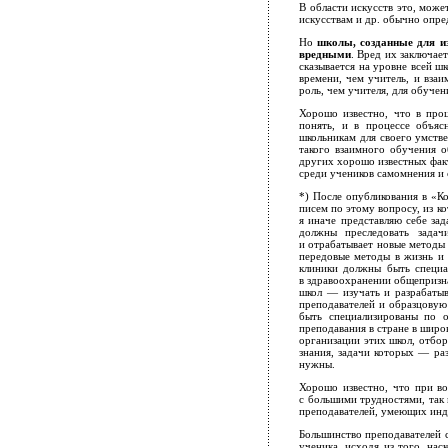
В области искусств это, може
искусствам и др. обычно опре
Но
школы, созданные для и
вредными
. Вред их заключае
сказывается на уровне всей ш
времени, чем учитель, и вза
роль, чем учителя, для обучен
Хорошо известно, что в про
понять, и в процессе объяс
школьникам для своего умств
такого взаимного обучения о
других хорошо известных факт
среди учеников самомнения и
*) После опубликования в «К
писем по этому вопросу, из ко
я иначе представляю себе за
должны преследовать задач
и отрабатывает новые методы 
передовые методы в жизнь и 
клиники должны быть специа
в здравоохранении общепризна
школ — изучать и разрабаты
преподавателей и образцовую
быть специализированы по о
преподавания в стране в широк
организации этих школ, отбо
знания, задачи которых — ра
нужны.
Хорошо известно, что при во
с большими трудностями, так
преподавателей, умеющих инд
Большинство преподавателей с
ученика, исходя из того, на