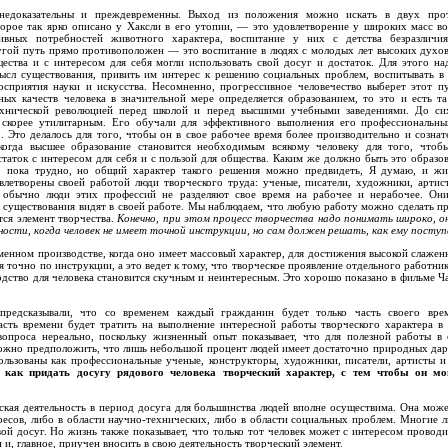
 недоказательны и преждевременны. Выход из положения можно искать в двух про
оторое так ярко описано у Хаксли в его утопии, — это удовлетворение у широких масс в
ивных потребностей животного характера, воспитание у них с детства безразличи
гой путь прямо противоположен — это воспитание в людях с молодых лет высоких духов
ества и с интересом для себя могли использовать свой досуг и достаток. Для этого на
ысл существования, привить им интерес к решению социальных проблем, воспитывать в
осприятия науки и искусства. Несомненно, прогрессивное человечество выберет этот пу
ных качеств человека в значительной мере определяется образованием, то это и есть та
технической революцией перед школой и перед высшими учебными заведениями. До с
 скорее утилитарным. Его обучали для эффективного выполнения его профессиональ
. Это делалось для того, чтобы он в свое рабочее время более производительно и сознат
когда высшее образование становится необходимым всякому человеку для того, чтоб
статок с интересом для себя и с пользой для общества. Каким же должно быть это образо
о пока трудно, но общий характер такого решения можно предвидеть, Я думаю, и ж
овлетворены своей работой люди творческого труда: ученые, писатели, художники, арти
 обычно люди этих профессий не разделяют свое время на рабочее и нерабочее. Он
о существования видят в своей работе. Мы наблюдаем, что любую работу можно сделать п
тся элемент творчества.
Конечно,
при этом процесс творчества надо понимать широко, 
ьности, когда
человек не имеет точной инструкции, но сам должен ре
шать, как ему поступ
менном производстве, когда оно имеет массовый характер, для достижения высокой слажен
я точно по инструкции, а это ведет к тому, что творческое проявление отдельного работник
одство для человека становится скучным и неинтересным. Это хорошо показано в фильме 
предсказывали, что со временем каждый гражданин будет только часть своего вре
асть времени будет тратить на выполнение интересной работы творческого характера в 
вопроса нереально, поскольку жизненный опыт показывает, что для полезной работы в 
 можно предположить, что лишь небольшой процент людей имеет достаточно природных да
льзованы как профессиональные ученые, конструкторы, художники, писатели, артисты и
:
как придать досугу рядового человека творческий характер, с тем чтобы он мо
еская деятельность в период досуга для большинства людей вполне осуществима. Она мож
ресов, либо в области научно-технических, либо в области социальных проблем. Многие 
вой досуг. Но жизнь также показывает, что только тот человек может с интересом проводи
и, главное, приучен вносить в свою деятельность творческий элемент.