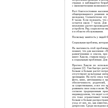
странах и наблюдается безра
с экономическими возможност
Рост благосостояния населен
общепризнанного решения не
молодежи. Схематически эту 
8 часам. Если положить, что н
остается около 7 часов. Для
неуклонно растет производит
устройств. Ряд социологов-эк
и в области обслуживания.
Поскольку занятость у людей 
Социальная проблема, которая
На значимость этой проблемы
помнит, что для населения «
развлечениями и сексом, при
книге Хаксли, ставили перед 
к социальным проблемам. Для 
Прогноз Хаксли по использо
странах [2]. Там быстро раст
больше и больше растет потре
отсутствуют культурные инте
зрелищами. На пути секса тож
фото, кино, автомашины и пр
обеспеченность родителей,
за существование, и все это 
развивать свои силы и волю. 
согласно традиционным прин
индивидуализм, что ведет к о
это тоже ограничивает челов
больше и больше распространя
уход от нее, но, как извест
депрессию. Среди молодежи н