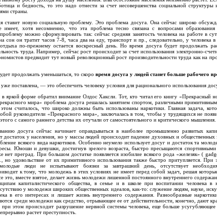
ботица и бедность, то это надо отнести за счет несовершенства социальной структуры 
ями страны.
ия ставит новую социальную проблему. Это проблема досуга. Она сейчас широко обсужда
 имеет, хотя несомненно, что эта проблема тесно связана с вопросами образования
проблему можно сформулировать так: сейчас средняя занятость человека на работе в сут
а сон он тратит часов 7-8, часа два на еду, транспорт и пр., следовательно, у человека в
 отдыха по-прежнему остается воскресный день. Но время досуга будет продолжать рас
ельность труда. Например, сейчас рост происходит за счет использования электронно-сч
ономистов предвидит тут новый революционный рост производительности труда как на про
будет продолжать уменьшаться, то скоро
время досуга у людей станет больше рабочего в
 уже поставлена, — это обеспечить человеку условия для рационального использования дос
 в яркой форме обратил внимание Олдос Хаксли. Тот, кто читал его книгу «Прекрасный н
Прекрасного мира» проблема досуга решалась занятием спортом, различными примитивны
 этом считалось, что широко должны быть использованы наркотики. Главная задача, кот
собой руководители «Прекрасного мира», заключалась в том, чтобы у трудящихся не появ
этого с самого раннего детства их отучали от самостоятельного и критического мышления.
ванию досуга сейчас начинает оправдываться в наиболее промышленно развитых капи
ет достаток у населения, но у массы людей происходит падение духовных и общественных 
бление всякого вида наркотиков. Особенно неумело использует досуг и достаток та молод
ресы. Юноши и девушки, достигнув зрелого возраста, быстро пресыщаются спортивными
е нет преград. При большом достатке появляется изобилие всякого рода «железяк» ( gadg
., но удовольствие от их примитивного использования также быстро притупляется. При 
 молодые люди не испытывают боязни за завтрашний день, отсутствует необходи
приводит к тому, что молодежь в этих условиях не имеет перед собой задач, решая которы
Все это, вместе взятое, делает жизнь молодежи лишенной постоянного внутреннего содержан
ципам капиталистического общества, в семье и в школе при воспитании человека в 
тсутствию у молодежи широких общественных идеалов, как-то: служение людям, науке, иску
ека в его интересах и лишает жизнь внутреннего содержания. Разнообразные наркотики
ются среди молодежи как средство, отрывающее ее от действительности, конечно, дают к
но, при этом происходит разрушение нервной системы человека, еще больше усугубляюще
епрерывно растет преступность.