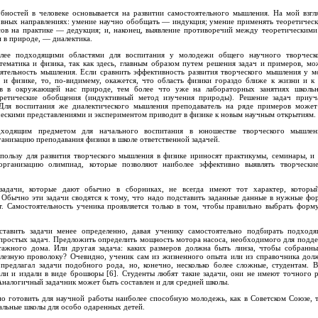
бностей в человеке основывается на развитии самостоятельного мышления. На мой взгл
овных направлениях: умение научно обобщать — индукция; умение применять теоретическ
сов на практике — дедукция; и, наконец, выявление противоречий между теоретическим
 в природе, — диалектика.
олее подходящими областями для воспитания у молодежи общего научного творческ
атематика и физика, так как здесь, главным образом путем решения задач и примеров, м
оятельность мышления. Если сравнить эффективность развития творческого мышления у м
 и физике, то, по-видимему, окажется, что область физики гораздо ближе к жизни и к
ов в окружающей нас природе, тем более что уже на лабораторных занятиях школьн
ретические обобщения (индуктивный метод изучения природы). Решение задач приуч
ля воспитания же диалектического мышления преподаватель на ряде примеров может 
ескими представлениями и экспериментом приводит в физике к новым научным открытиям.
дходящим предметом для начального воспитания в юношестве творческого мышлен
рганизацию преподавания физики в школе ответственной задачей.
ользу для развития творческого мышления в физике ириносят практикумы, семинары, и 
организацию олимпиад, которые позволяют наиболее эффективно выявлять творчески
задачи, которые дают обычно в сборниках, не всегда имеют тот характер, которы
 Обычно эти задачи сводятся к тому, что надо подставить заданные данные в нужные фо
. Самостоятельность ученика проявляется только в том, чтобы правильно выбрать форму
ставить задачи менее определенно, давая ученику самостоятельно подбирать подход
 простых задач. Предложить определить мощность мотора насоса, необходимого для подд
ажного дома. Или другая задача: каких размеров должна быть линза, чтобы собранны
лезную проволоку? Очевидно, ученик сам из жизненного опыта или из справочника дол
редлагал задачи подобного рода, но, конечно, несколько более сложные, студентам. 
али и издали в виде брошюры [6]. Студенты любят такие задачи, они не имеют точного 
налогичный задачник может быть составлен и для средней школы.
но готовить для научной работы наиболее способную молодежь, как в Советском Союзе, 
иальные школы для особо одаренных детей.