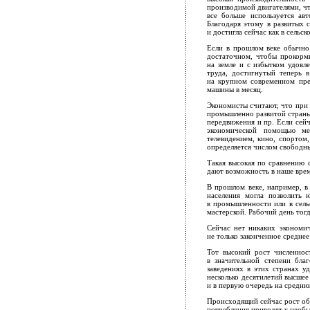
производимой двигателями, ч
все больше используется ав
Благодаря этому в развитых 
и достигла сейчас как в сельс
Если в прошлом веке обычно 
достаточном, чтобы прокорми
на земле и с избытком удовл
труда, достигнутый теперь 
на крупном современном пре
машины в месяц.
Экономисты считают, что при
промышленно развитой страны
передвижения и пр. Если сей
экономической помощью мен
телевидением, кино, спортом
определяется числом свободн
Такая высокая по сравнению 
дают возможность в наше вре
В прошлом веке, например, в
населения могла позволить
в промышленности или в сель
мастерской. Рабочий день тогд
Сейчас нет никаких экономи
не только законченное среднее
Тот высокий рост численност
в значительной степени бла
заведениях в этих странах у
несколько десятилетий высшее
и в первую очередь на средню
Происходящий сейчас рост общ
потребления приводят к необы