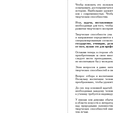
Чтобы пояснить это положен
осматривать достопримечатель
историю. Наибольшее удовлет
или с современностью. Чтобы
творческим способностям.
Итак,
задача, поставленна
необходимые для того, чтобы
развития творческого воспри
Творческие способности ума 
и направление определяются о
специализированным согласно
государство, очевидно, до
от того, нужно это для профе
Оставляя теперь в стороне о
приобретенным за свою мног
следует вести преподавание
но воспитывало бы у молодеж
Этим вопросом я давно инте
творческих способностей в свя
Вопрос отбора и воспитания
Поскольку воспитание челов
преобразовано, чтобы удовлет
До сих пор основной задачей 
необходимых каждому челове
к ученику требуется индивиду
У юноши или девушки обычно 
в области искусств и литерат
над природными склонностям
творческих способностей имее
тем лучше.