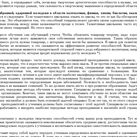
т быть, и оправдывает себя, поскольку творческие артистические способности к музыке, и
деляются гораздо раньше, чем склонность к творческому мышлению в определенной области
збранной, одаренной молодежи в области математики, физики, химии, биологии, ока
тся в следующем. Если талантливого школьника изъять из школы, то это ее как бы обескровл
колы. Это объясняется тем, что способный товарищ может уделять своим одноклассникам 
имная помощь между ними налаживается проще и теснее. Талантливые школьники часто и
ия своих товарищей. Но этого мало.
цессе обучения сам обучающий учится. Чтобы объяснить товарищу теорему, надо хор
нения лучше всего выявляется своя собственная неполнота понимания. Таким образом
енного роста нужны товарищи, с которыми они могли бы заниматься. В школе для талант
бычно не возникает, и это сказывается на эффективном развитии способностей. Конечно
оров, которые являются отрицательной стороной такого рода избранного воспитания, нап
 самонадеянности, которые вредят нормальному росту молодежи *).
омсомольской правде» части моего доклада, посвященной преподаванию в средней школе,
торых видно, что я недостаточно четко выразил свою мысль. Я не против специальных школ,
дачи, которые они должны преследовать. На мой взгляд, специальные школы, по сравнен
и, аналогичные тем, которые преследует клиника по сравнению с больницами. Кли
диагностики и лечения и для этого имеет наиболее квалифицированный персонал, и ее зад
этим поднять уровень медицинского обслуживания больных в обычных больницах. При э
лизированными по определенным видам заболеваний. Полезность и необходимость тако
ны и не вызывают сомнений. То же должно иметь место и при развитии образования. Зада
вать передовые методы обучения и воспитания. Спецшколы должны иметь хорошо подо
 организацию. Конечно, такие школы не могут охватывать обучение по всем областям зн
тдельным дисциплинам, как математика, физика, биология и пр. Я считаю, что пов
их масштабах и должно быть основной задачей спецшкол. Если это так, то из этого следует
р преподавателей и учеников должны быть согласованы с этой задачей. Спецшколы по осн
зрабатывать и внедрять наиболее передовые методы преподавания в масштабе всей страны
спитании у молодежи творческих способностей очень важна роль преподавателя. Тут м
 как практически оказывается невозможным обеспечить среднюю школу достаточным число
ивидуально подходить к ученикам и воспитывать в молодежи самостоятельность мышления
тавят перед собой задачу передать ученикам определенное количество знаний и оцениваю
сколько твердо он их усвоил. К тому же и сама школа для оценки самостоятельности мыш