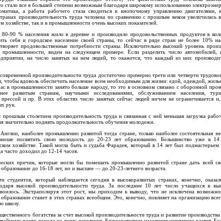
то стало все в большей степени возможным благодаря широкому использованию электроэне
томатика, а работа рабочего стала сводиться к кнопочному управлению двигателями, 
странах производительность труда человека по сравнению с прошлым веком увеличилась в
ком хозяйстве, так и в промышленности очень высоких показателей.
80-90 % населения жило в деревне и производило продовольственных продуктов в коли
ть себя и городское население своей страны, то сейчас в ряде стран не более 10% на
етворяет продовольственные потребности страны. Исключительно высокий уровень произ
в промышленности, виден на следующем примере. Если разделить число автомобилей, 
дприятии, на число занятых на нем людей, то окажется, что каждый из них производи
 современной производительности труда достаточно примерно трети или четверти трудово
, чтобы вдоволь обеспечить население всем необходимым для жизни: едой, одеждой, жиль
час в промышленности занято больше народу, то это в основном связано с оборонной пр
ее развитым странам, научными исследованиями, обслуживанием населения, тури
, прессой и пр. В этих областях число занятых сейчас людей ничем не ограничивается и
ых рук.
с прошлым столетием производительность труда и связанная с ней меньшая загрузка рабо
мя значительно поднять продолжительность обучения молодежи.
 Англии, наиболее промышленно развитой тогда стране, только наиболее состоятельная н
 юноше посвятить свою молодость до 20-23 лет образованию. Большинство уже в 14
ском хозяйстве. Такой могла быть и судьба Фарадея, который в 14 лет был подмастерьем
а часто доходил до 12-14 часов.
ческих причин, которые могли бы помешать промышленно развитой стране дать всей с
 образование до 16-18 лет, но и высшее — до 20-23-летнего возраста.
и студентов, который наблюдается сегодня в высокоразвитых странах, конечно, оказа
годаря высокой производительности труда. За последние 10 лет число учащихся в в
двоилось. Экстраполируя этот рост, мы приходим к выводу, что не исключена возможнос
 образование станет в этих странах всеобщим. Это, конечно, повлияет на организацию все
ю школу.
ественного богатства за счет высокой производительности труда и развитие производства
чайному росту дохода на душу населения. Благосостояние населения неизменно растет. Ес