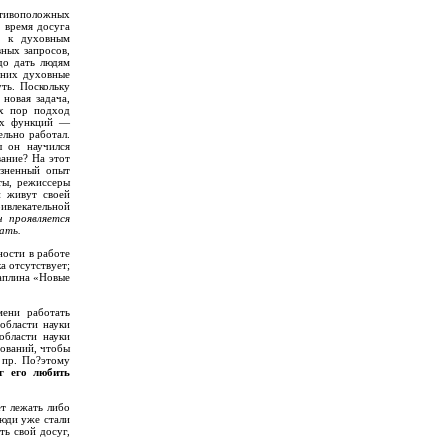
тивоположных
о время досуга
я к духовным
ных запросов,
до дать людям
 них духовные
ть. Поскольку
 новая задача,
их пор подход
ных функций —
ельно работал.
ы он научился
вание? На этот
изненный опыт
сты, режиссеры
и живут своей
ривлекательной
он
проявляется
ать.
ности в работе
а отсутствует;
Чаплина «Новые
мени работать
области науки
области науки
рований, чтобы
 пр. По?этому
г его любить
ет лежать либо
люди уже стали
ть свой досуг,