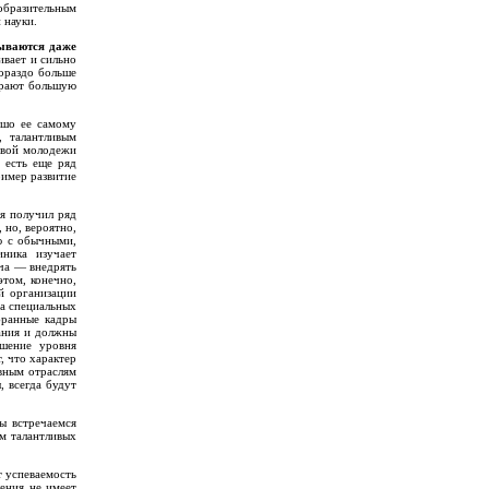
зобразительным
 науки.
зываются даже
ивает и сильно
гораздо больше
грают большую
ошо ее самому
, талантливым
ливой молодежи
, есть еще ряд
ример развитие
 я получил ряд
 но, вероятно,
ию с обычными,
ника изучает
ача — внедрять
том, конечно,
й организации
ча специальных
бранные кадры
ания и должны
ышение уровня
, что характер
овным отраслям
, всегда будут
ы встречаемся
м талантливых
.
т успеваемость
ления не имеет