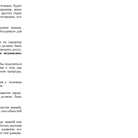
человек будет
апример, знать
й других стран
тствовать его
онние знания,
обходимую для
о их характер
же должно быть
водить досуг,
ие независимо
 бы поделиться
ми о том, как
онов природы,
ия у человека
ле.
звития науки.
о должно быть
.
ластях знаний,
 способностей
ых знаний или
бегать насилия
 развитие его
 и чем раньше,