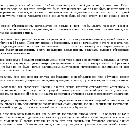
ие, приведу простой пример. Сейчас многие тратят свой досуг на путешествия. Если 
ные города, то для того, чтобы это было ему интересно, он должен быть подготовлен, н
ворение он получит, если самостоятельно осмыслит виденное и сопоставит его с историе
 получить полное удовлетворение, он должен быть обучен этому, и это должно соотве
я перед образованием
, заключается не только в том, чтобы давать человеку всестор
 стать полноценным гражданином, но и развивать в нем самостоятельность мышления, не
ятия окружающего мира.
человека, как правило, выявляются рано, и их можно развивать уже в средней школе, н
бычно к 18 годам. Поэтому высшее образование, которое начинается с этого возраста, у
 индивидуальным способностям человека. Но чтобы воспитывать у всех людей умение про
лжно будет предоставить всему населению возможность получать высшее образован
ссии человека или нет
.
бщие вопросы о большом социальном значении творческого воспитания молодежи, я хотел
олетнюю научную и организаторскую деятельность опытом и конкретными соображения
, чтобы это не было только заучиванием фактических материалов и запоминанием зак
и творческие способности.
ресуюсь, вне зависимости от тех соображений о необходимости при обучении развит
зи с увеличением у людей за последнее время достатка и досуга, о которых я говорил внача
 молодежи для творческой научной работы всегда является фундаментом успешного ра
ека начинается, по существу, в средней школе, рассмотрим в общих чертах, как он
ворять поставленной перед ней задаче воспитания у учеников самостоятельности мышления
среднего образования было накопление определенного количества сведений в различных об
ку, чтобы быть полноценным гражданином своей страны. Но при воспитании творческих
альный подход, что в значительной мере осложняет обучение.
довольно рано выявляется, где лежат их творческие способности — в области ли точн
уры. Школа, конечно, должна учитывать эту разницу в способностях молодежи и всячески из
и учащихся. Я всегда исходил из того, что при воспитании будущего ученого раннее
т исключительно большое значение, и поэтому следует их развивать со школьной скамьи,