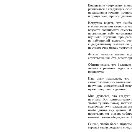
Воспитание творческих спосо
развиваться в следующих осн
предсказания течения процес
и процессами, происходящими
Нетрудно видеть, что наиб
в естествознании являются м
возраста воспитывать самост
посвятивших себя математике
научного изучения процесс
из наблюдений выводить тео
к дедуктивному мышлению. Д
противоречие между теоретич
Физика является весьма по
естествознания. Это делает о
Общепризнано, что большую п
отметить решение задач и 
юношества.
Наш опыт показывает, что 
самостоятельность мышления.
получишь определенный ответ
нужно подставить данные.
Мне думается, что следует 
из опыта. Вот примеры таких
чтобы тушить пожар шестиэт
солнечные лучи раскалили же
необходимые ему данные. Я п
нескольких лет они их собир
вызывает живое обсуждение. А
Сейчас, чтобы более тщатель
странах стали создавать спец