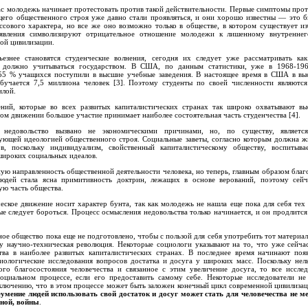
ас молодежь начинает протестовать против такой действительности. Первые симптомы про
его общественного строя уже давно стали проявляться, и они хорошо известны — это б
ассового характера, но все же оно возможно только в обществе, в котором существует и
 явления символизируют отрицательное отношение молодежи к лишенному внутренне
ой цивилизации.
ьезнее становятся студенческие волнения, сегодня их следует уже рассматривать как
е должно учитываться государством. В США, по данным статистики, уже в 1968-196
5 % учащихся поступили в высшие учебные заведения. В настоящее время в США в в
бучается 7,5 миллиона человек [3]. Поэтому студенты по своей численности являются
илой.
ений, которые во всех развитых капиталистических странах так широко охватывают в
этом движении большое участие принимает наиболее состоятельная часть студенчества [4].
 недовольство вызвано не экономическими причинами, но, по существу, являетс
ующей идеологией общественного строя. Социальные заветы, согласно которым должна ж
, поскольку индивидуализм, свойственный капиталистическому обществу, воспитыва
широких социальных идеалов.
ную направленность общественной деятельности человека, но теперь, главным образом бла
юдей стала ясна примитивность доктрин, лежащих в основе верований, поэтому сей
ую часть общества.
еское движение носит характер бунта, так как молодежь не нашла еще пока для себя тех
ые следует бороться. Процесс осмысления недовольства только начинается, и он продлится
нное общество пока еще не подготовлено, чтобы с пользой для себя употребить тот материа
му научно-техническая революция. Некоторые социологи указывают на то, что уже сейча
ва в наиболее развитых капиталистических странах. В последнее время начинают появ
иологические исследования вопросов достатка и досуга у широких масс. Поскольку нель
го благосостояния человечества и связанное с этим увеличение досуга, то все исслед
оциальном процессе, если его предоставить самому себе. Некоторые исследователи не
ключению, что в этом процессе может быть заложен конечный цикл современной цивилизац
еумение людей использовать свой достаток и досуг может стать для человечества не м
мной, войны
.