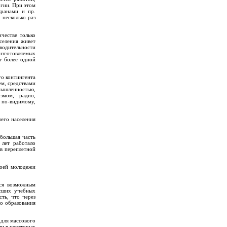
ргии. При этом
кранами и пр.
 несколько раз
честве только
селения живет
водительности
изготовляемых
т более одной
го контингента
ем, средствами
омышленностью,
змом, радио,
, по-видимому,
чего населения
ебольшая часть
 лет работало
 в переплетной
воей молодежи
лся возможным
ысших учебных
ть, что через
го образования
 для массового
ли в некоторых