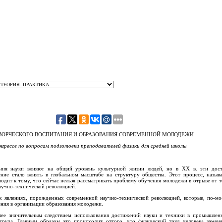
ВОРЧЕСКОГО ВОСПИТАНИЯ И ОБРАЗОВАНИЯ СОВРЕМЕННОЙ МОЛОДЕЖИ
нгрессе
по вопросам подготовки преподавателей физики
для средней школы
ния науки влияют на общий уровень культурной жизни людей, но в XX в. эти дост
ние стало влиять в глобальном масштабе на структуру общества. Этот процесс, назыв
одит к тому, что сейчас нельзя рассматривать проблему обучения молодежи в отрыве от 
аучно-технической революцией.
х явлениях, порожденных современной научно-технической революцией, которые, по-мо
ения в организации образования молодежи.
лее значительным следствием использования достижений науки и техники в промышленн
труда. Главным образом это происходит оттого, что физический труд человека заменя