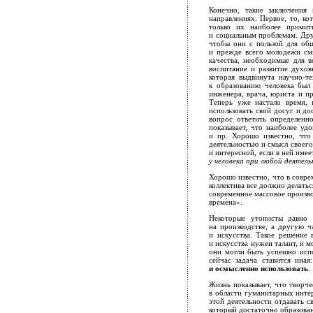
Конечно, такие заключения
направлениях. Первое, то, к
только их наиболее примит
и социальным проблемам. Дру
чтобы они с пользой для общ
и прежде всего молодежи см
качества, необходимые для в
воспитание и развитие духов
которая выдвинута научно-
к образованию человека был
инженера, врача, юриста и пр
Теперь уже настало время, 
использовать свой досуг и до
вопрос ответить определенн
показывает, что наиболее уд
и пр. Хорошо известно, что
деятельностью и смысл своег
и интересной, если в ней имее
у человека при любой деятел
Хорошо известно, что в совре
коллектива все должно делатьс
современное массовое произв
времена».
Некоторые утописты давно 
на производстве, а другую ч
и искусства. Такое решение 
и искусства нужен талант, и
они могли быть успешно испо
сейчас задача ставится иная
и осмысленно использовать
.
Жизнь показывает, что творч
в области гуманитарных инте
этой деятельности отдавать с
который достаточно образован 