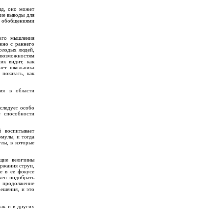
яд, оно может
ие выводы для
и обобщениями
ого мышления
ожно с раннего
олодых людей,
 возможностям
ик видит, как
ает школьника
показать, как
ия в области
следует особо
е способности
й воспитывает
рмулы, и тогда
лы, в которые
ящие величины
ержания струи,
е в ее фокусе
жен подобрать
В продолжение
решения, и это
так и в других