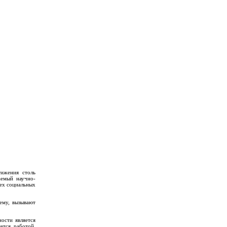
ижения столь
аемый научно-
тех социальных
ему, вызывают
ости является
ется работой,