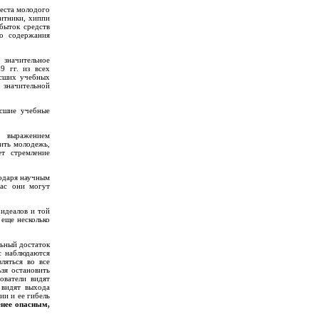
теста молодого
итники, хиппи
збыток средств
го содержания
 значительное
9 гг. из всех
ысших учебных
 значительной
ысшие учебные
я выражением
ить молодежь,
ет стремление
годаря научным
час они могут
 идеалов и той
 еще несколько
льный достаток
с наблюдаются
ляться во все
зя остановить
ователи видят
 видят выхода
ии и ее гибель
енее опасным,