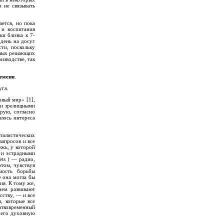
и не связывать
ется, но пока
 и воспитания
ки близка к 7-
 день на досуг
ти, поскольку
етных решающих
изводстве, так
ремени
.
уга.
овый мир» [1],
ми зрелищными
орую, согласно
илось интереса
талистических
запросов и все
ежь, у которой
 и эстрадными
ets ) — радио,
этом, чувствуя
мость борьбы
е она могла бы
ия. К тому же,
нем развивают
сству, — и все
, которые все
ратковременный
е его духовную