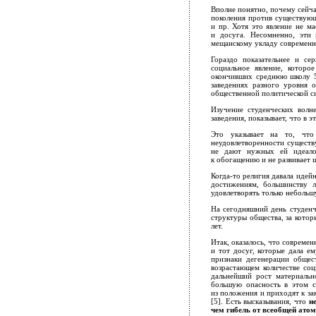
Вполне понятно, почему сейч
поколения против существующ
и пр. Хотя это явление не м
и досуга. Несомненно, эти
мещанскому укладу современн
Гораздо показательнее и сер
социальное явление, которо
окончивших среднюю школу 5
заведениях разного уровня о
общественной политической с
Изучение студенческих волн
заведения, показывает, что в 
Это указывает на то, что
неудовлетворенности существ
не дают нужных ей идеалов
к обогащению и не развивает 
Когда-то религия давала идей
достижениям, большинству л
удовлетворять только небольш
На сегодняшний день студенч
структуры общества, за котор
лет.
Итак, оказалось, что совреме
и тот досуг, которые дала е
признаки дегенерации общест
возрастающем количестве соц
дальнейший рост материально
большую опасность в этом с
из положения и приходят к за
[5]. Есть высказывания, что
н
чем гибель от всеобщей ато