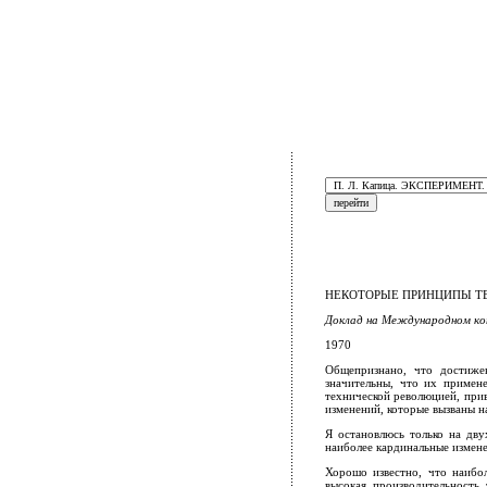
НЕКОТОРЫЕ ПРИНЦИПЫ Т
Доклад на Международном ко
1970
Общепризнано, что достиже
значительны, что их примене
технической революцией, прив
изменений, которые вызваны н
Я остановлюсь только на дву
наиболее кардинальные измен
Хорошо известно, что наибо
высокая производительность 